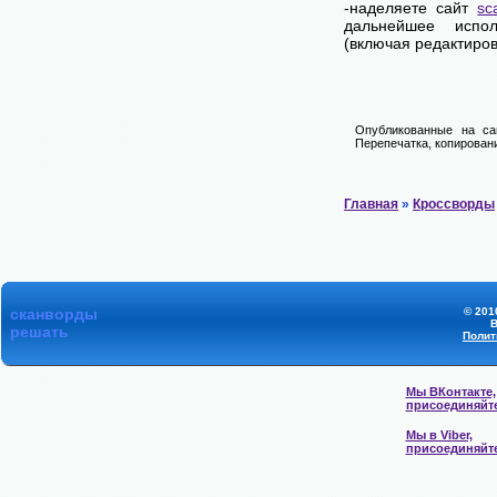
-наделяете сайт
sc
дальнейшее испол
(включая редактиров
Опубликованные на са
Перепечатка, копировани
Главная
»
Кроссворды
сканворды
© 201
В
решать
Полит
Мы ВКонтакте,
присоединяйт
Мы в Viber,
присоединяйт