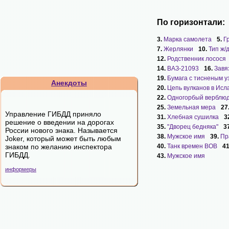
По горизонтали:
3.
Марка самолета
5.
Г
7.
Жерлянки
10.
Тип ж/
12.
Родственник лосося
14.
ВАЗ-21093
16.
Завя
19.
Бумага с тисненым 
Анекдоты
20.
Цепь вулканов в Исл
22.
Одногорбый верблю
25.
Земельная мера
27
Управление ГИБДД приняло
31.
Хлебная сушилка
3
решение о введении на дорогах
35.
"Дворец бедняка"
3
России нового знака. Называется
38.
Мужское имя
39.
Пр
Joker, который может быть любым
знаком по желанию инспектора
40.
Танк времен ВОВ
4
ГИБДД.
43.
Мужское имя
информеры