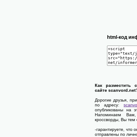
html-код ин
Как разместить 
сайте scanvord.net
Дорогие друзья, пр
по адресу:
scanvo
опубликованы на э
Напоминаем Вам
кроссворды, Вы тем
-гарантируете, что 
отправлены по личн