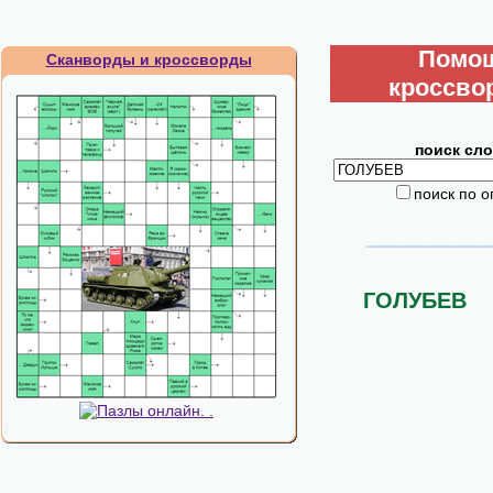
Помо
Сканворды и кроссворды
кроссво
поиск сло
поиск по 
ГОЛУБЕВ