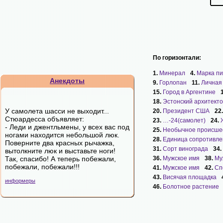
По горизонтали:
1.
Минерал
4.
Марка пи
Анекдоты
9.
Горлопан
11.
Личная
15.
Город в Аргентине
18.
Эстонский архитект
У самолета шасси не выходит...
20.
Президент США
22
Стюардесса объявляет:
23.
…-24(самолет)
24.
- Леди и джентльмены, у всех вас под
25.
Необычное происше
ногами находится небольшой люк.
28.
Единица сопротивле
Поверните два красных рычажка,
31.
Сорт винограда
34.
вытолкните люк и выставьте ноги!
Так, спасибо! А теперь побежали,
36.
Мужское имя
38.
Му
побежали, побежали!!!
41.
Мужское имя
42.
Сп
43.
Висячая площадка
информеры
46.
Болотное растение