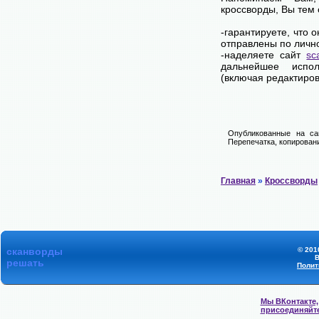
кроссворды, Вы тем
-гарантируете, что 
отправлены по личн
-наделяете сайт
sc
дальнейшее испол
(включая редактиров
Опубликованные на са
Перепечатка, копировани
Главная
»
Кроссворды
сканворды
© 201
В
решать
Полит
Мы ВКонтакте,
присоединяйт