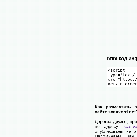
html-код ин
Как разместить 
сайте scanvord.net
Дорогие друзья, пр
по адресу:
scanvo
опубликованы на э
Напоминаем Вам