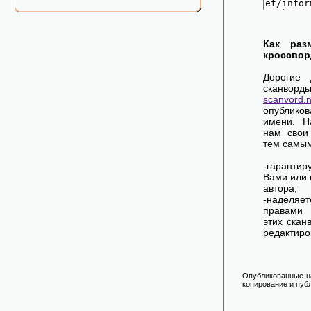
Как раз
кроссвор
Дорогие 
сканворд
scanvord.
опублико
имени. Н
нам свои
тем самы
-гарантир
Вами или 
автора;
-наделя
правами 
этих скан
редактиро
Опубликованные на
копирование и публ