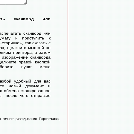
тать сканворд или
аспечатать сканворд или
умагу и приступить к
старинке», так сказать с
ах, щелкните мышкой по
ением принтера, а затем
 изображение сканворда
елкните правой кнопкой
ерите пункт меню
любой удобный для вас
айте новый документ и
ра обмена скопированное
, после чего отправьте
 личного разгадывания. Перепечатка,