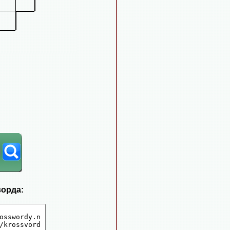
ворда: