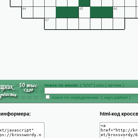
поиск по маске:
( *а*о* )
или
( за+ник )
поиск по определению: (
науч работ
)
д информера:
html-код кросс