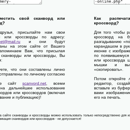
местить свой сканворд или
Как распеча
д?
кроссворд?
друзья, присылайте нам свои
Для того чтобы р
ы или кроссворды по адресу:
кроссворд на б
net@mail.ru
и они будут
разгадыванию «по-
ваны на этом сайте от Вашего
карандашом в рук
апоминаем Вам, что присылая
иконке с изображ
 сканворды или кроссворды, Вы
по появившемуся
м:
или кроссворда щ
мышки и выб
уете, что они составлены лично
«скопировать».
отправлены по личному согласию
Потом откройте 
ете сайт
scanvord.net
, всеми
редактор, созд
на дальнейшее использование
вставьте из буфе
вордов или кроссвордов (включая
вами изображение
вание и публикацию)!
его на печать.
 сайте сканворды и кроссворды можно использовать только непосредственно для их
икация сканвордов или кроссвордов - не допускается!