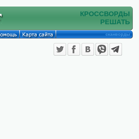
КРОССВОРДЫ
РЕШАТЬ
сканворды