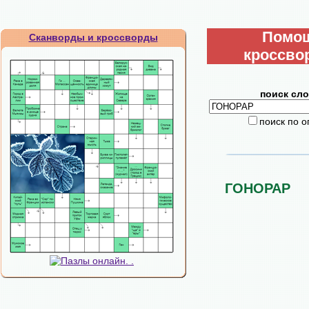
Помо
Сканворды и кроссворды
кроссво
поиск сло
поиск по 
ГОНОРАР