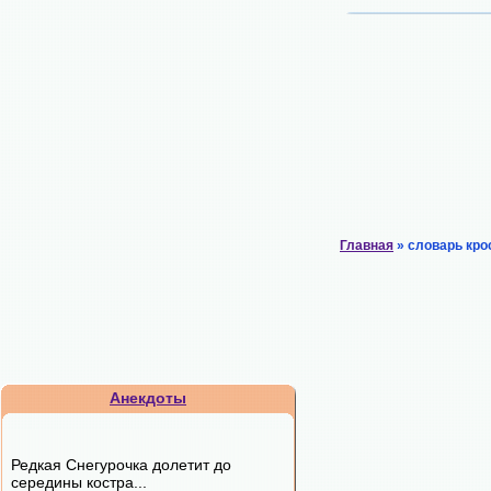
Главная
» словарь кро
Анекдоты
Редкая Снегурочка долетит до
середины костра...