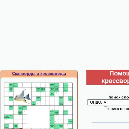
Помо
Сканворды и кроссворды
кроссво
поиск сло
поиск по 