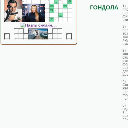
1)
ГОНДОЛА
пл
пр
фи
ок
2)
па
во
та
лю
в а
3
ко
са
им
ф
ра
дв
дру
4)
Са
же
по
го
по
5)
ви
в
ра
при