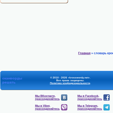
Главная
» словарь кро
сканворды
© 2010 - 2026 «krosswordy.net».
Все права защищены.
решать
Политика конфиденциальности
.
Мы ВКонтакте,
Мы в Facebook,
присоединяйтесь
присоединяйтесь
Мы в Viber,
Мы в Telegram,
присоединяйтесь
присоединяйтесь