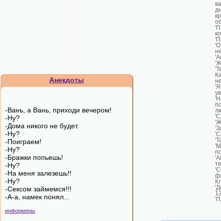
ва
д
кр
о
'
ко
'П
'
не
'А
'
'
К
Анекдоты
н
'
ув
'
п
-Вань, а Вань, приходи вечером!
лю
'С
-Ну?
'
-Дома никого не будет.
'З
-Ну?
'
'
-Поиграем!
'
-Ну?
по
-Бражки попьешь!
'
т
-Ну?
'
-На меня залезешь!!
ф
-Ну?
К
'
-Сексом займемся!!!
12
-А-а, намек понял...
'П
информеры