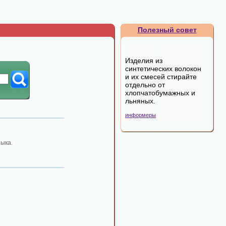
Полезный совет
Изделия из
синтетических волокон
и их смесей стирайте
отдельно от
хлопчатобумажных и
льняных.
информеры
зыка.