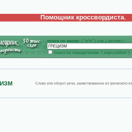
Помощник кроссвордиста.
поиск по маске:
( *а*о* )
или
( за+ник )
поиск по определению: (
науч работ
)
ЦИЗМ
Слово или оборот речи, заимствованное из греческого я