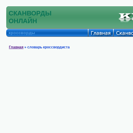
СКАНВОРДЫ
ОНЛАЙН
кроссворды
Главная
» словарь кроссвордиста