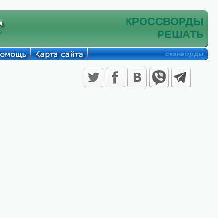
КРОССВОРДЫ
РЕШАТЬ
сканворды