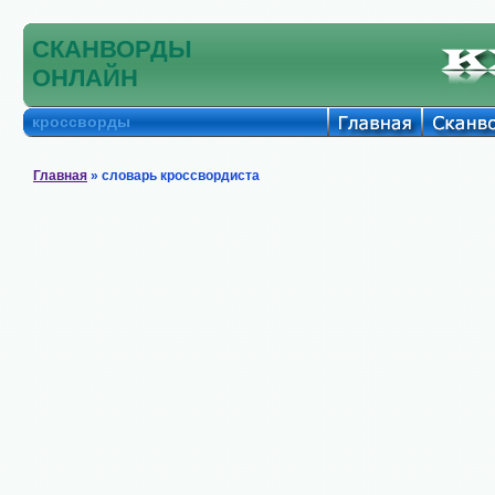
СКАНВОРДЫ
ОНЛАЙН
кроссворды
Главная
» словарь кроссвордиста