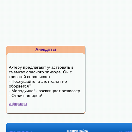
Анекдоты
Актеру предлагают участвовать в
съемках опасного эпизода. Он с
тревогой спрашивает:
- Послушайте, а этот канат не
оборвется?
- Молодчина! - восклицает режиссер.
- Отличная идея!
информеры
сканворды
Правила сайта
сканво