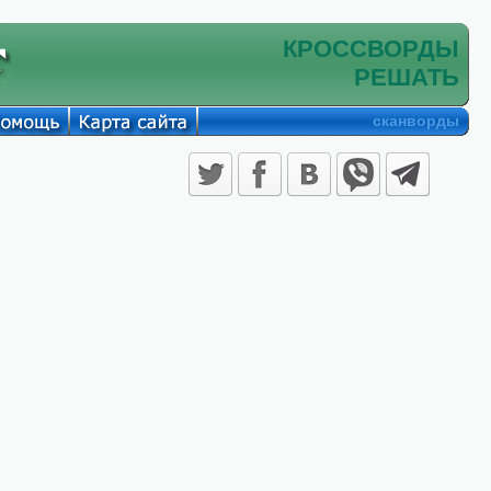
КРОССВОРДЫ
РЕШАТЬ
сканворды