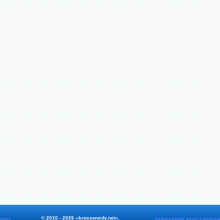
© 2010 - 2026 «krosswordy.net».
рды
помощник кроссворди