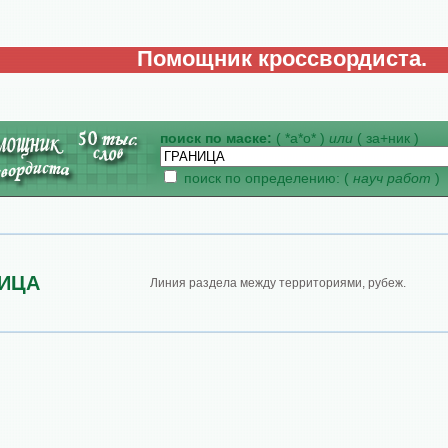
Помощник кроссвордиста.
поиск по маске:
( *а*о* )
или
( за+ник )
поиск по определению: (
науч работ
)
НИЦА
Линия раздела между территориями, рубеж.