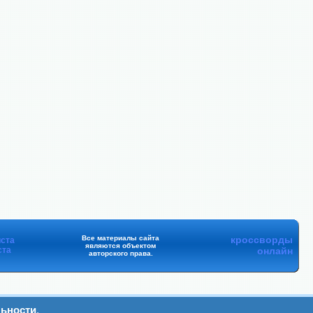
Все материалы сайта
кроссворды
ста
являются объектом
ста
онлайн
авторского права.
ьности
.