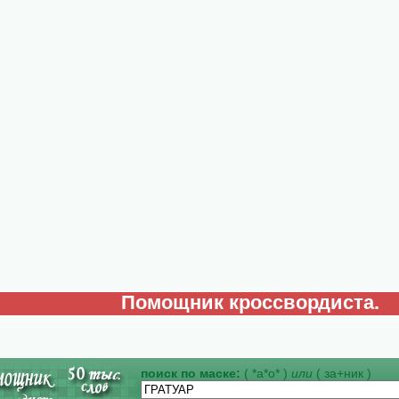
Помощник кроссвордиста.
поиск по маске:
( *а*о* )
или
( за+ник )