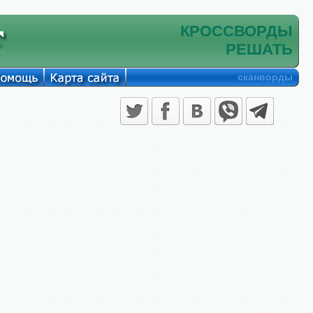
КРОССВОРДЫ
РЕШАТЬ
сканворды