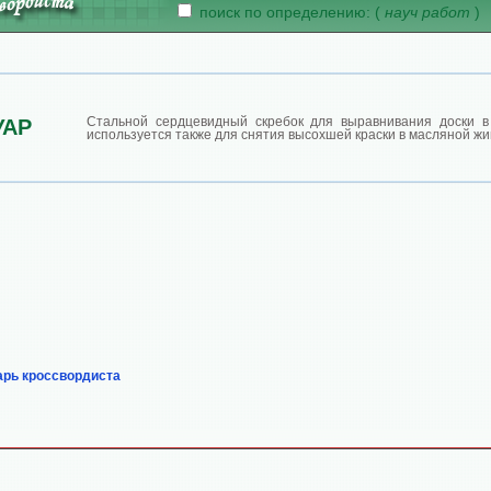
поиск по определению: (
науч работ
)
Стальной сердцевидный скребок для выравнивания доски в
УАР
используется также для снятия высохшей краски в масляной жи
арь кроссвордиста