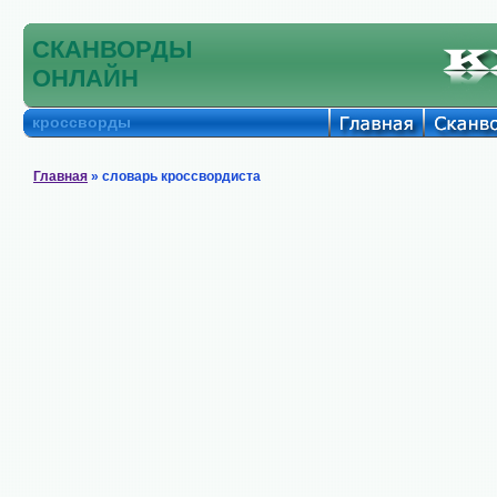
СКАНВОРДЫ
ОНЛАЙН
кроссворды
Главная
» словарь кроссвордиста