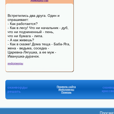
Анекдоты
Встретились два друга. Один и
спрашивает:
- Как работается?
- Как в лесу! Что ни начальник - дуб,
что ни подчиненный - пень,
что ни бумага - липа.
- А как живешь?
- Как в сказке! Дома теща - Баба-Яга,
жена - ведьма, соседка -
Царевна-Лягушка, а ее муж -
Иванушка-дурачок.
информеры
сканворды
Правила сайта
сканво
Информеры
решать
кроссв
Помощь
Просмат