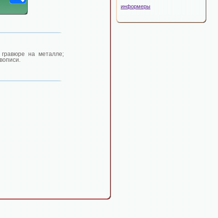
информеры
 гравюре на металле;
вописи.