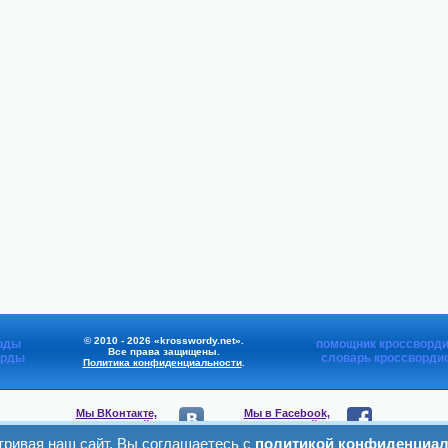
© 2010 - 2026 «krosswordy.net».
рды
помощник кроссворди
Все права защищены.
орды
словарь кроссворди
Политика конфиденциальности
.
Мы ВКонтакте,
Мы в Facebook,
присоединяйтесь
присоединяйтесь
ривая наш сайт, Вы соглашаетесь с
политикой конфиденциал