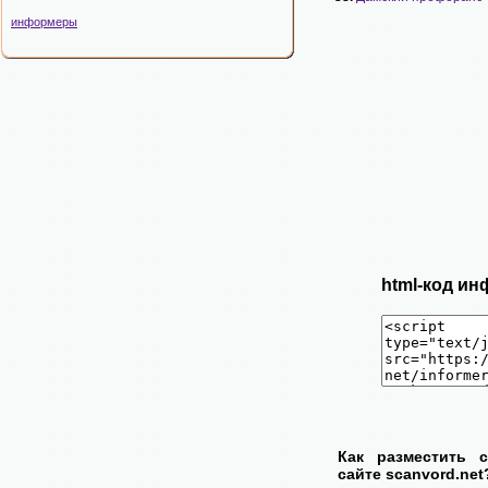
информеры
html-код ин
Как разместить 
сайте scanvord.net