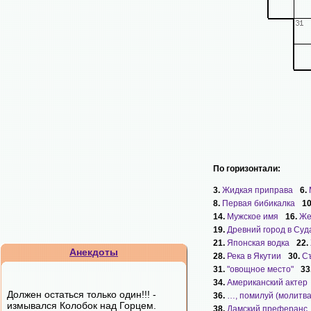
По горизонтали:
3.
Жидкая приправа
6.
8.
Первая бибикалка
1
14.
Мужское имя
16.
Же
19.
Древний город в Суд
21.
Японская водка
22.
Анекдоты
28.
Река в Якутии
30.
С
31.
"овощное место"
33
34.
Американский актер
Должен остаться только один!!! -
36.
…, помилуй (молитва
измывался Колобок над Горцем.
38.
Дамский преферанс