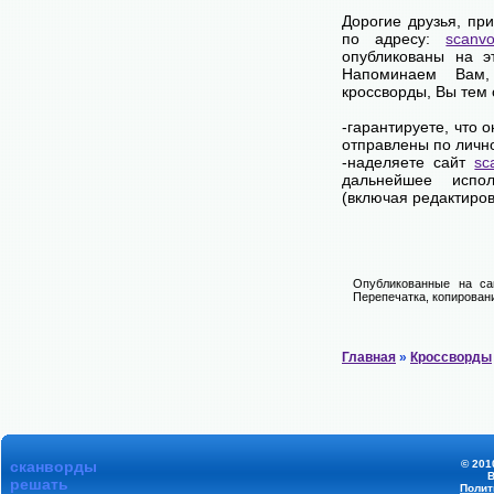
Дорогие друзья, пр
по адресу:
scanvo
опубликованы на э
Напоминаем Вам
кроссворды, Вы тем
-гарантируете, что 
отправлены по личн
-наделяете сайт
sc
дальнейшее испол
(включая редактиров
Опубликованные на са
Перепечатка, копировани
Главная
»
Кроссворды
сканворды
© 201
В
решать
Полит