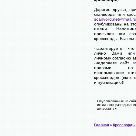
Дорогие друзья, пр
сканворды или крос
scanvord.net@mail.r
опубликованы на эт
имени. Напоми
присылая нам сво
кроссворды, Вы тем
-гарантируете, чт
лично Вами или
личному согласию а
-наделяете сайт
s
правами на
использование эти
кроссвордов (включ
и публикацию)!
Опубликованные на сайт
их личного разгадывани
допускается!
Главная
»
Кроссворды