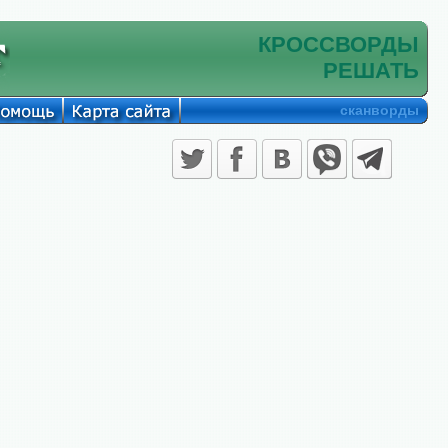
КРОССВОРДЫ
РЕШАТЬ
сканворды