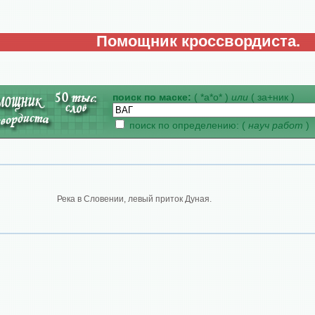
Помощник кроссвордиста.
поиск по маске:
( *а*о* )
или
( за+ник )
поиск по определению: (
науч работ
)
Река в Словении, левый приток Дуная.