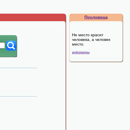
Пословица
Не место красит
человека, а человек
место.
информеры