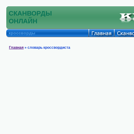
СКАНВОРДЫ
ОНЛАЙН
кроссворды
Главная
» словарь кроссвордиста