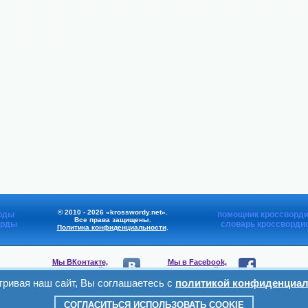
© 2010 - 2026 «krosswordy.net».
рды
помощник кроссворди
Все права защищены.
орды
словарь кроссворди
Политика конфиденциальности
.
Мы ВКонтакте,
Мы в Facebook,
присоединяйтесь
присоединяйтесь
ривая наш сайт, Вы соглашаетесь с
политикой конфиденциал
Мы в Viber,
Мы в Telegram,
присоединяйтесь
присоединяйтесь
СОГЛАСИТЬСЯ ИСПОЛЬЗОВАТЬ COOKIE