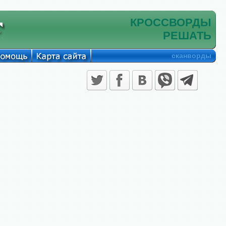
КРОССВОРДЫ
РЕШАТЬ
сканворды