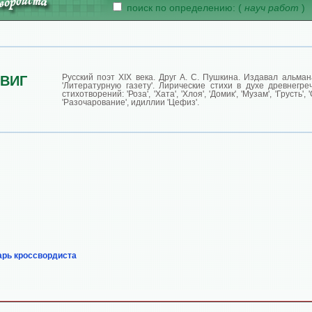
поиск по определению: (
науч работ
)
Русский поэт XIX века. Друг А. С. Пушкина. Издавал альман
ВИГ
'Литературную газету'. Лирические стихи в духе древнегре
стихотворений: 'Роза', 'Хата', 'Хлоя', 'Домик', 'Музам', 'Грусть',
'Разочарование', идиллии 'Цефиз'.
арь кроссвордиста