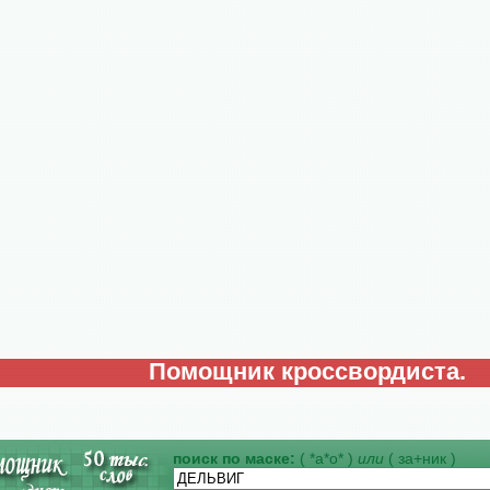
Помощник кроссвордиста.
поиск по маске:
( *а*о* )
или
( за+ник )