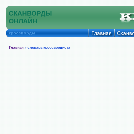
СКАНВОРДЫ
ОНЛАЙН
кроссворды
Главная
» словарь кроссвордиста