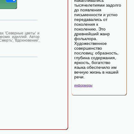
накапливались
тысячелетиями задолго
до появления
письменности и устно
передавались от
поколения к
поколению. Это
ах 'Северные цветы' и
древнейший жанр
ческих идиллий. Автор
фольклора.
 'Смерть', 'Вдохновение',
Художественное
совершенство
пословиц: образность,
глубина содержания,
яркость, богатство
языка обеспечило им
вечную жизнь в нашей
речи.
информеры