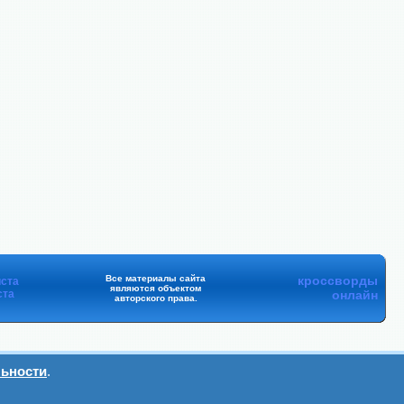
Все материалы сайта
кроссворды
ста
являются объектом
ста
онлайн
авторского права.
ьности
.