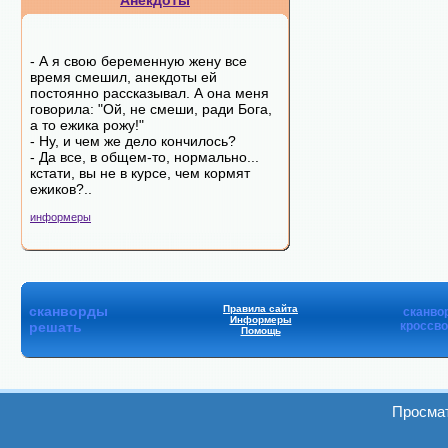
Анекдоты
- А я свою беременную жену все
время смешил, анекдоты ей
постоянно рассказывал. А она меня
говорила: "Ой, не смеши, ради Бога,
а то ежика рожу!"
- Ну, и чем же дело кончилось?
- Да все, в общем-то, нормально...
кстати, вы не в курсе, чем кормят
ежиков?..
информеры
сканворды
Правила сайта
сканво
Информеры
решать
кроссв
Помощь
Просмат