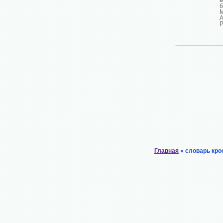
к
М
Р
Главная
» словарь кро