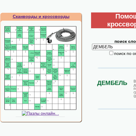
Помо
Сканворды и кроссворды
кроссво
поиск сло
поиск по 
В
ДЕМБЕЛЬ
д
(