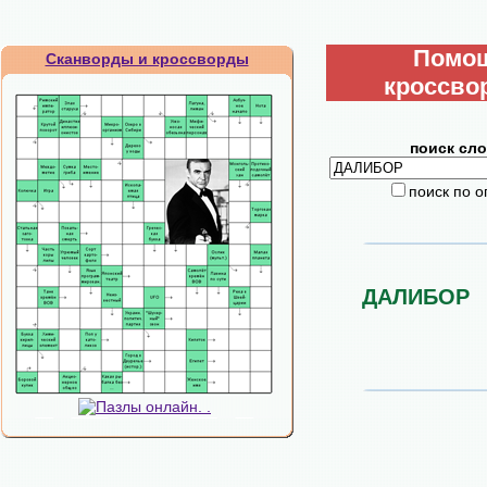
Помо
Сканворды и кроссворды
кроссво
поиск сло
поиск по 
ДАЛИБОР