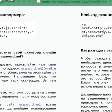
поиск по определению: (
науч работ
)
д информера:
html-код сканв
Как разгадать с
естить свой сканворд онлайн
scanvord.net?
Чтобы разгадат
необходимо щелк
друзья, присылайте нам свои
вопросов в зелен
ы по адресу:
scanvord.net@mail.ru
после чего желты
ут опубликованы на этом сайте от
ячейки, которые 
имени. Напоминаем Вам, что
этот вопрос. Для
 нам свои сканворды, Вы тем
Вами клеточек
использовать клав
уете, что они составлены лично
Дальнейшее нажат
отправлены по личному согласию
на выделенные я
приводить к по
ете сайт
scanvord.net
, всеми
горизонтально
на дальнейшее использование
выделения слов