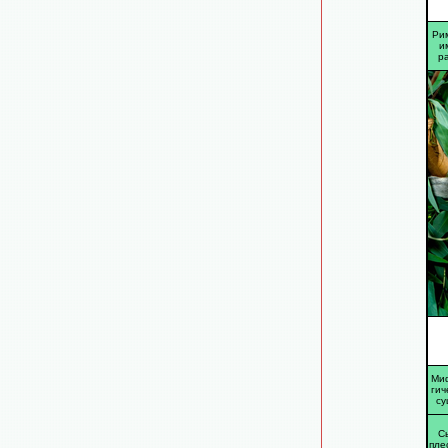
Ри
и
р
Ми
гич
су
С
пле