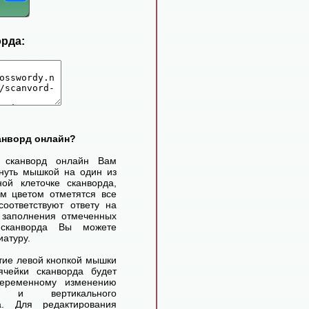
орда:
канворд онлайн?
ь сканворд онлайн Вам
нуть мышкой на один из
ой клеточке сканворда,
м цветом отметятся все
соответствуют ответу на
 заполнения отмеченных
 сканворда Вы можете
иатуру.
ие левой кнопкой мышки
чейки сканворда будет
переменному изменению
го и вертикального
а. Для редактирования