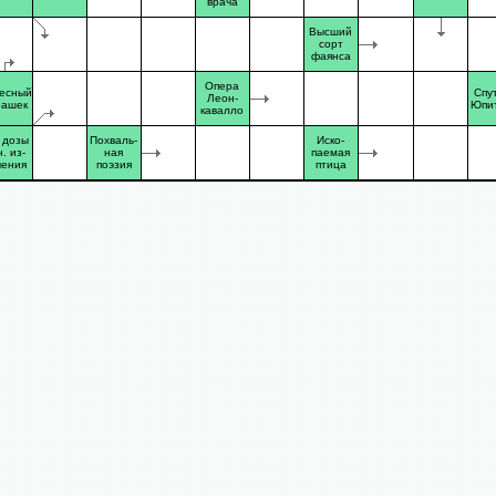
врача
Высший
сорт
фаянса
Опера
есный
Спу
Леон-
рашек
Юпи
кавалло
 дозы
Похваль-
Иско-
. из-
ная
паемая
чения
поэзия
птица