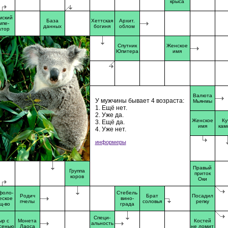
крыса
мский
База
Хеттская
Архит.
мпе-
данных
богиня
облом
атор
Спутник
Женское
Юпитера
имя
Валюта
У мужчины бывает 4 возраста:
Мьянмы
1. Ещё нет.
2. Уже да.
Женское
Ку
3. Ещё да.
имя
кам
4. Уже нет.
информеры
Правый
Группа
приток
коров
Оки
фоло-
Стебель
Родич
Брат
Посадил
еское
вино-
пчелы
соловья
репку
щ-во
града
Специ-
ыр с
Монета
Костей
альность
сенью
Лаоса
не ломит