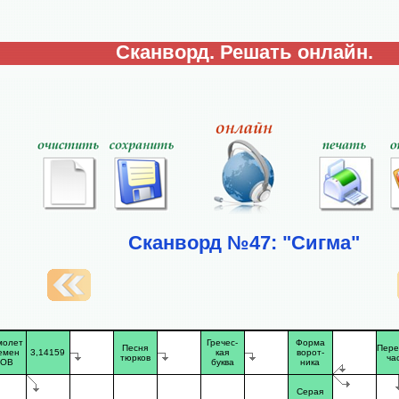
Сканворд. Решать онлайн.
Сканворд №47: "Сигма"
молет
Гречес-
Форма
Песня
Пере
емен
3,14159
кая
ворот-
тюрков
ча
ВОВ
буква
ника
Серая