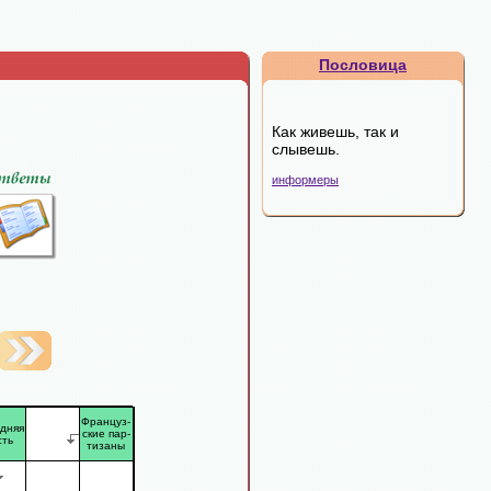
Пословица
Как живешь, так и
слывешь.
информеры
Француз-
дняя
ские пар-
сть
тизаны