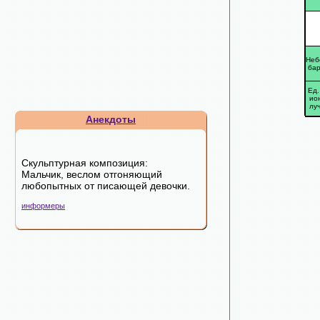
Неб
ба
Ед.
ион
лу
Анекдоты
Скульптурная композиция:
Мальчик, веслом отгоняющий
любопытных от писающей девочки.
информеры