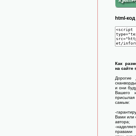
html-ко
Как разм
на сайте 
Дорогие 
сканворд
и они буд
Вашего 
присылая
самым:
-гарантир
Вами или 
автора;
-наделя
правами 