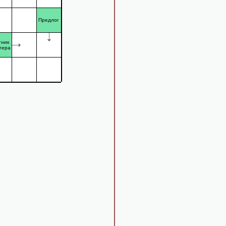
Предлог
тник
тера