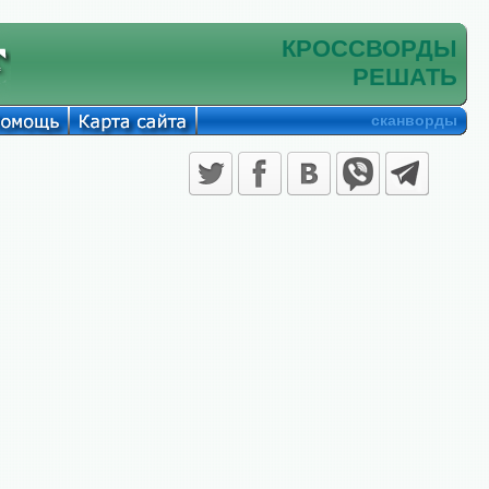
КРОССВОРДЫ
РЕШАТЬ
сканворды