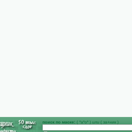
поиск по маске:
( *а*о* )
или
( за+ник )