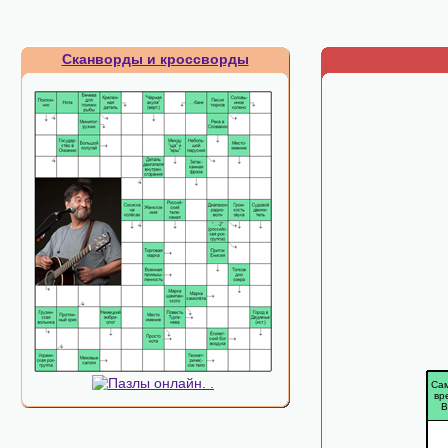
Сканворды и кроссворды
Са
вр