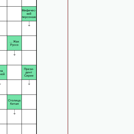
Мифичес-
кий
персонаж
... Жак
Руссо
Прези-
ча
дент
ней
Сирии
Столица
Китая