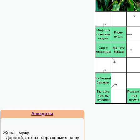
Анекдоты
Жена - мужу:
- Дорогой, это ты вчера кормил нашу