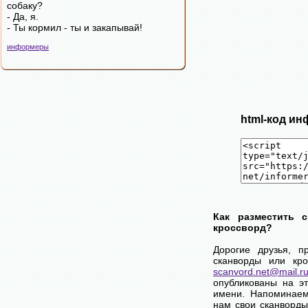
собаку?
- Да, я.
- Ты кормил - ты и закапывай!
информеры
html-код ин
Как разместить 
кроссворд?
Дорогие друзья, п
сканворды или кро
scanvord.net@mail.r
опубликованы на э
имени. Напоминаем
нам свои сканворды