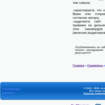
тем самым:
-гарантируете, что 
Вами или отпра
согласию автора;
-наделяете сайт
правами на дальне
этих сканвордов
(включая редактиров
Опубликованные на сай
личного разгадывания
допускается!
Главная
»
Сканворды
»
сканворды
© 2010 - 2026 «kr
Все права з
решать
Политика конфид