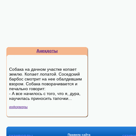
Анекдоты
Собака на дачном участке копает
землю. Копает лопатой. Соседский
барбос смотрит на нее обалдевшим
взором. Собака поворачивается и
печально говорит:
- А все начилось с того, что я, дура,
научилась приносить тапочки...
информеры
сканворды
Правила сайта
сканво