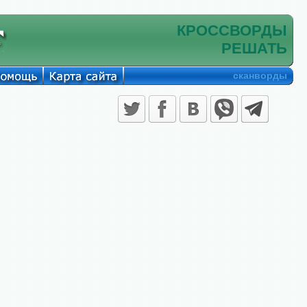
КРОССВОРДЫ
РЕШАТЬ
сканворды