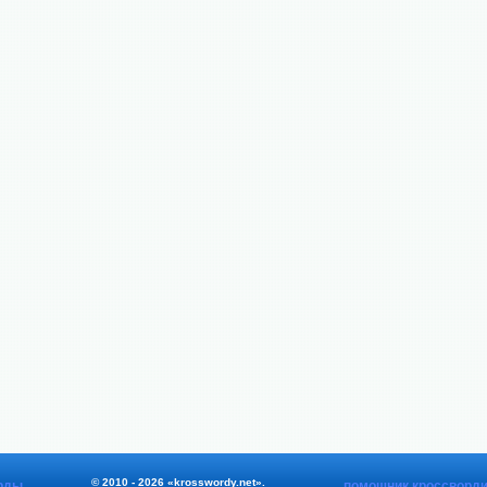
© 2010 - 2026 «krosswordy.net».
рды
помощник кроссворди