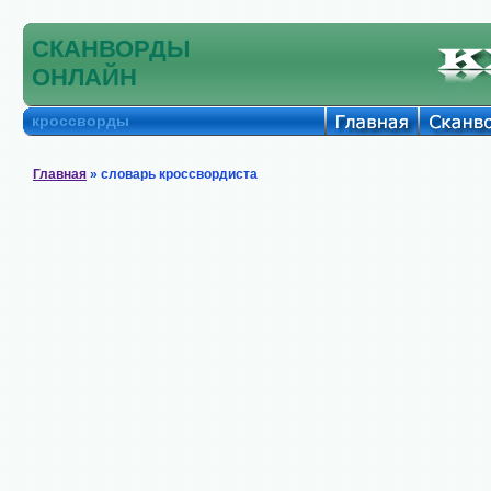
СКАНВОРДЫ
ОНЛАЙН
кроссворды
Главная
» словарь кроссвордиста