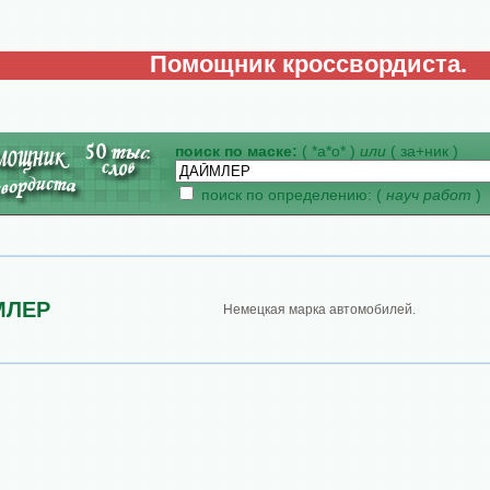
Помощник кроссвордиста.
поиск по маске:
( *а*о* )
или
( за+ник )
поиск по определению: (
науч работ
)
МЛЕР
Немецкая марка автомобилей.