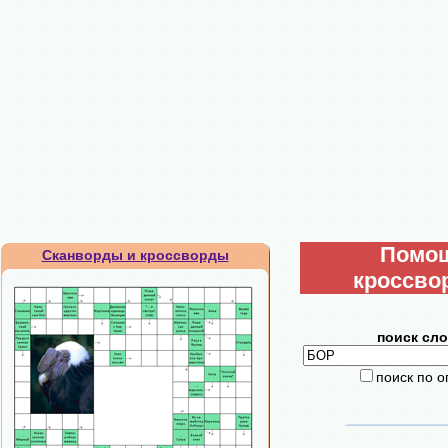
Помо
Сканворды и кроссворды
кроссво
поиск сло
поиск по 