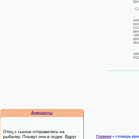
физ
- С
- 
эле
в
со
ми
тв
кр
ве
-
с
бо
Анекдоты
Отец с сыном отправились на
рыбалку. Плывут они в лодке. Вдруг
Главная
» словарь кро