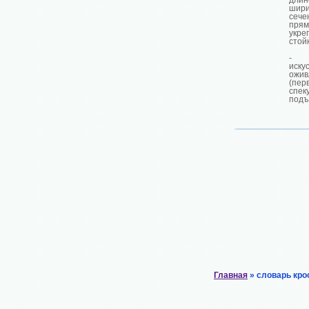
дли
шир
сече
прям
укр
стой
- 
иску
ожив
(пер
спек
подъ
Главная
» словарь кро