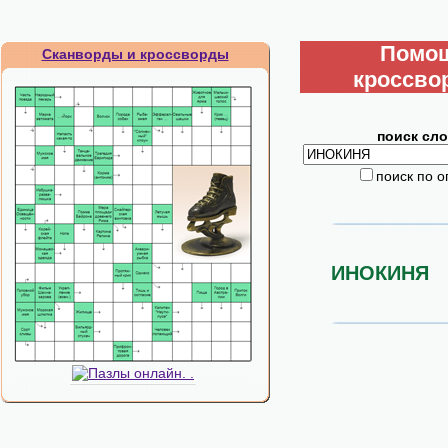
Помо
Сканворды и кроссворды
кроссво
поиск сло
поиск по 
ИНОКИНЯ