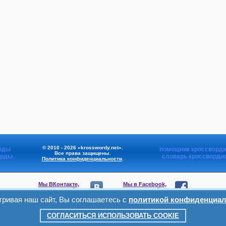
© 2010 - 2026 «krosswordy.net».
рды
помощник кроссворди
Все права защищены.
орды
словарь кроссворди
Политика конфиденциальности
.
Мы ВКонтакте,
Мы в Facebook,
присоединяйтесь
присоединяйтесь
ривая наш сайт, Вы соглашаетесь с
политикой конфиденциал
Мы в Viber,
Мы в Telegram,
присоединяйтесь
присоединяйтесь
СОГЛАСИТЬСЯ ИСПОЛЬЗОВАТЬ COOKIE