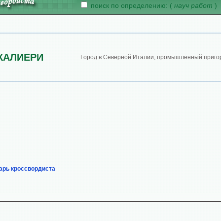
поиск по определению: (
науч работ
)
КАЛИЕРИ
Город в Северной Италии, промышленный пригор
арь кроссвордиста