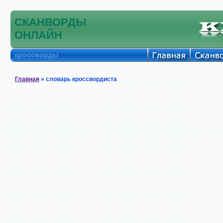
СКАНВОРДЫ
ОНЛАЙН
кроссворды
Главная
» словарь кроссвордиста