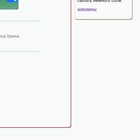
сыпать немного соли.
информеры
од Турина.