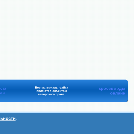
Все материалы сайта
кроссворды
ста
являются объектом
ста
онлайн
авторского права.
ьности
.