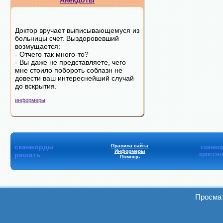
Анекдоты
Доктор вручает выписывающемуся из
больницы счет. Выздоровевший
возмущается:
- Отчего так много-то?
- Вы даже не представляете, чего
мне стоило побороть соблазн не
довести ваш интереснейший случай
до вскрытия.
информеры
сканворды
Правила сайта
сканво
Информеры
решать
кроссв
Помощь
Просмат