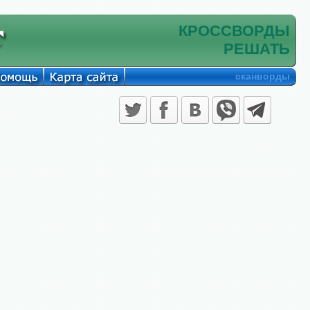
КРОССВОРДЫ
РЕШАТЬ
сканворды