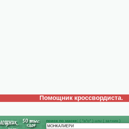
Помощник кроссвордиста.
поиск по маске:
( *а*о* )
или
( за+ник )