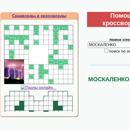
Помо
Сканворды и кроссворды
кроссво
поиск сло
поиск по 
МОСКАЛЕНКО