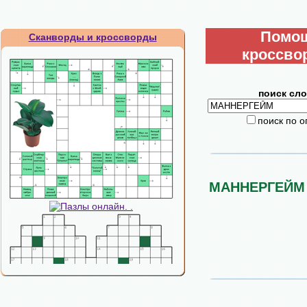
Помо
Сканворды и кроссворды
кроссво
поиск сло
поиск по 
МАННЕРГЕЙМ