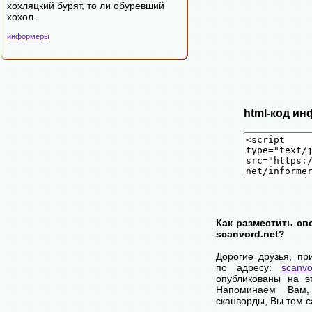
хохляцкий бурят, то ли обуревший
хохол.
информеры
html-код ин
Как разместить св
scanvord.net?
Дорогие друзья, пр
по адресу:
scanvo
опубликованы на э
Напоминаем Вам
сканворды, Вы тем 