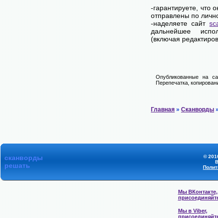
-гарантируете, что 
отправлены по личн
-наделяете сайт
sc
дальнейшее испол
(включая редактиров
Опубликованные на са
Перепечатка, копировани
Главная
»
Сканворды
»
сканворды
© 201
В
решать
Полит
Мы ВКонтакте,
присоединяйт
Мы в Viber,
присоединяйт