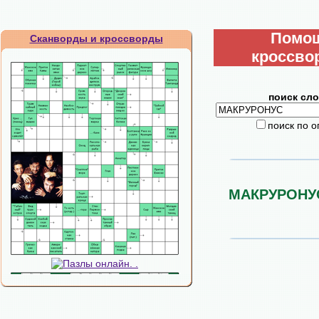
Помо
Сканворды и кроссворды
кроссво
поиск сло
поиск по 
МАКРУРОНУ