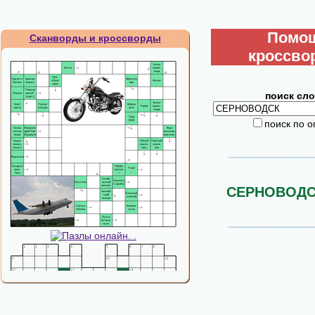
Помо
Сканворды и кроссворды
кроссво
поиск сло
поиск по 
СЕРНОВОДС