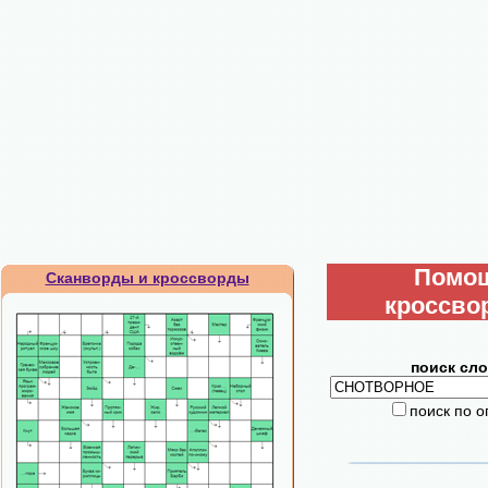
Помо
Сканворды и кроссворды
кроссво
поиск сло
поиск по 