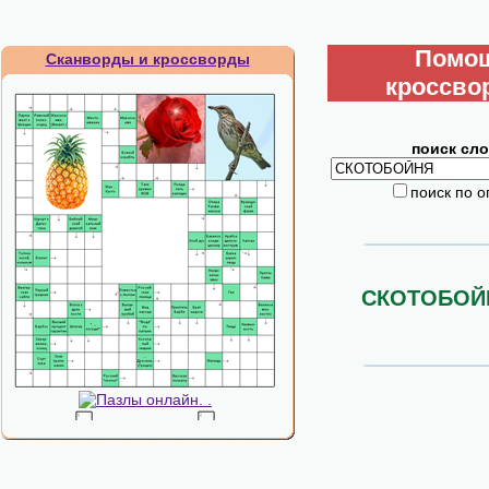
Помо
Сканворды и кроссворды
кроссво
поиск сло
поиск по 
СКОТОБОЙ