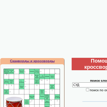
Помо
Сканворды и кроссворды
кроссво
поиск сло
поиск по 