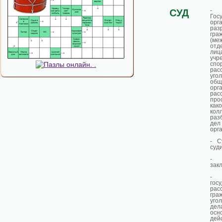
-
СУД
Гос
орг
раз
гра
(ме
отд
лиц
учр
с
рас
уго
общ
орга
рас
про
как
кол
раз
де
орга
- С
суди
- 
зак
-
госу
рас
гра
уго
д
осн
дей