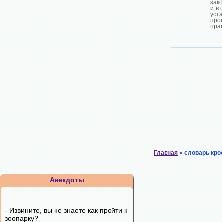
зак
и в 
уст
про
пра
Главная
» словарь кро
Анекдоты
- Извините, вы не знаете как пройти к
зоопарку?