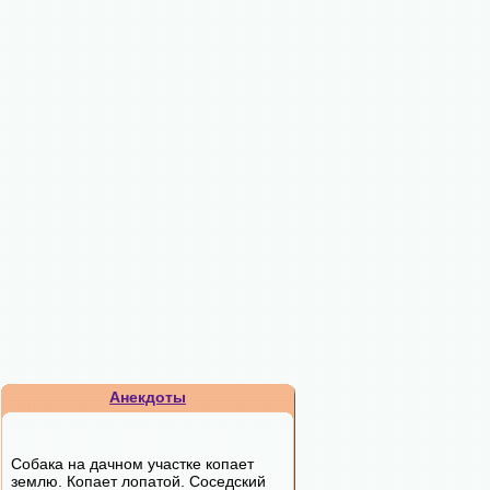
Анекдоты
Собака на дачном участке копает
землю. Копает лопатой. Соседский