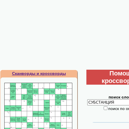
Помо
Сканворды и кроссворды
кроссво
поиск сло
поиск по 