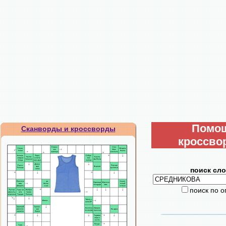
Помо
Сканворды и кроссворды
кроссво
поиск сло
поиск по 