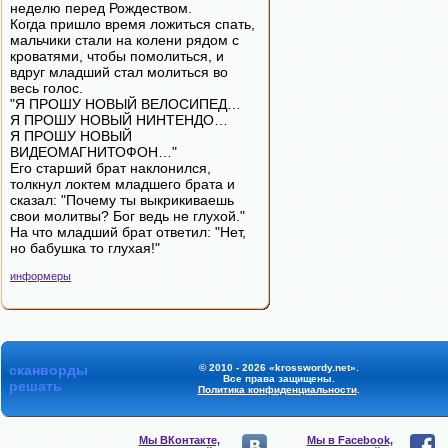
неделю перед Рождеством.
Когда пришло время ложиться спать,
мальчики стали на колени рядом с
кроватями, чтобы помолиться, и
вдруг младший стал молиться во
весь голос.
"Я ПРОШУ НОВЫЙ ВЕЛОСИПЕД…
Я ПРОШУ НОВЫЙ НИНТЕНДО…
Я ПРОШУ НОВЫЙ
ВИДЕОМАГНИТОФОН…"
Его старший брат наклонился,
толкнул локтем младшего брата и
сказал: "Почему ты выкрикиваешь
свои молитвы? Бог ведь не глухой."
На что младший брат ответил: "Нет,
но бабушка то глухая!"
информеры
сканворды
© 2010 - 2026 «krosswordy.net».
Все права защищены.
решать
Политика конфиденциальности
.
Мы ВКонтакте,
Мы в Facebook,