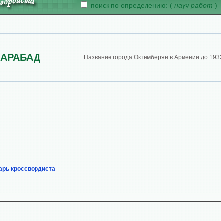
поиск по определению: (
науч работ
)
ДАРАБАД
Название города Октемберян в Армении до 1932
арь кроссвордиста