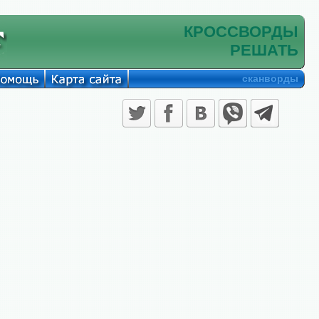
КРОССВОРДЫ
РЕШАТЬ
сканворды