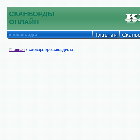
СКАНВОРДЫ
ОНЛАЙН
кроссворды
Главная
» словарь кроссвордиста