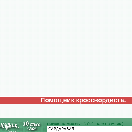
Помощник кроссвордиста.
поиск по маске:
( *а*о* )
или
( за+ник )