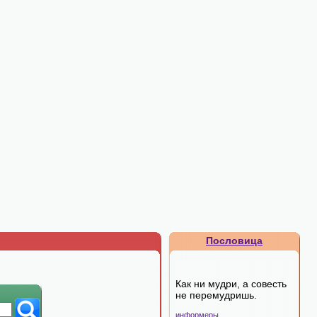
Пословица
Как ни мудри, а совесть
не перемудришь.
информеры