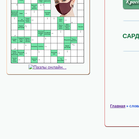
САР
Главная
» слов