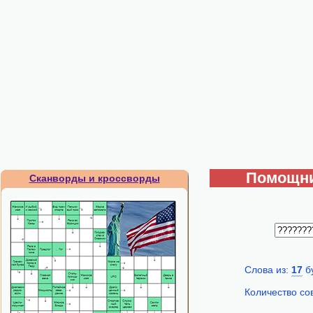
Помощни
Сканворды и кроссворды
Слова из:
17
б
Количество со