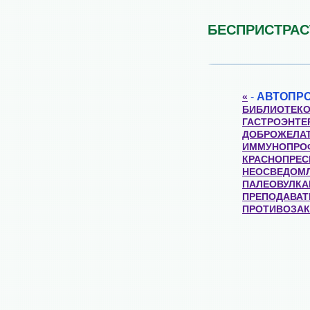
БЕСПРИСТРА
-
АВТОПР
«
БИБЛИОТЕКО
ГАСТРОЭНТЕ
ДОБРОЖЕЛА
ИММУНОПРО
КРАСНОПРЕС
НЕОСВЕДОМ
ПАЛЕОВУЛКА
ПРЕПОДАВАТ
ПРОТИВОЗА