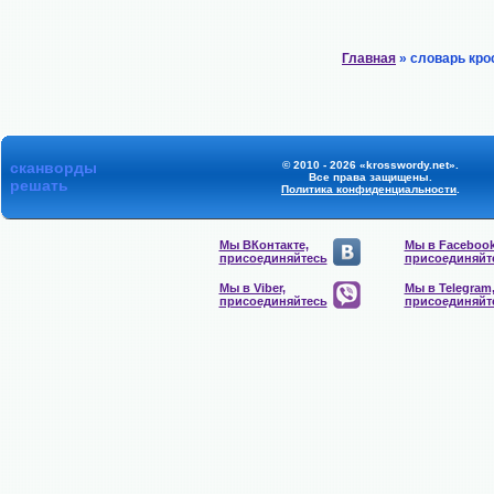
Главная
» словарь кро
сканворды
© 2010 - 2026 «krosswordy.net».
Все права защищены.
решать
Политика конфиденциальности
.
Мы ВКонтакте,
Мы в Facebook
присоединяйтесь
присоединяйт
Мы в Viber,
Мы в Telegram
присоединяйтесь
присоединяйт