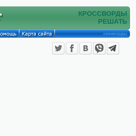
КРОССВОРДЫ
РЕШАТЬ
сканворды