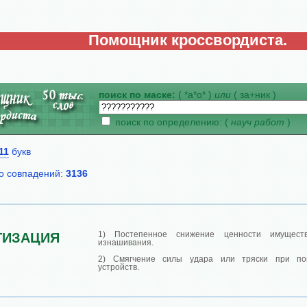
Помощник кроссвордиста.
поиск по маске:
( *а*о* )
или
( за+ник )
поиск по определению: (
науч работ
)
11
букв
о совпадений:
3136
1) Постепенное снижение ценности имуществ
ТИЗАЦИЯ
изнашивания.
2) Смягчение силы удара или тряски при по
устройств.