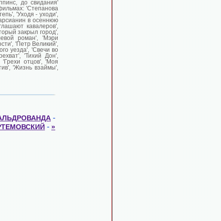
ппинс, до свидания'
фильмах: 'Степанова
пь', 'Уходя - уходи',
 марсианин в осеннюю
глашают кавалеров',
оторый закрыл город',
левой роман', 'Мэри
сти', 'Петр Великий',
го уезда', 'Свечи во
ехват', 'Тихий Дон',
, 'Грехи отцов', 'Моя
ив', 'Жизнь взаймы',
-
АЛЬДРОВАНДА
-
РТЕМОВСКИЙ
»