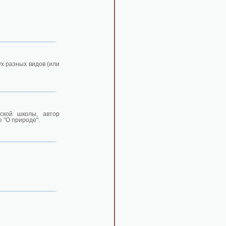
х разных видов (или
тской школы, автор
 "О природе".