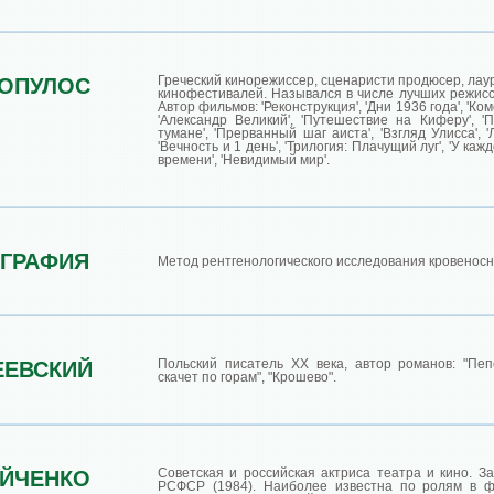
Греческий кинорежиссер, сценаристи продюсер, лау
ОПУЛОС
кинофестивалей. Назывался в числе лучших режисс
Автор фильмов: 'Реконструкция', 'Дни 1936 года', 'Ком
'Александр Великий', 'Путешествие на Киферу', 'П
тумане', 'Прерванный шаг аиста', 'Взгляд Улисса', 
'Вечность и 1 день', 'Трилогия: Плачущий луг', 'У кажд
времени', 'Невидимый мир'.
ГРАФИЯ
Метод рентгенологического исследования кровеносн
Польский писатель ХХ века, автор романов: "Пеп
ЕЕВСКИЙ
скачет по горам", "Крошево".
Советская и российская актриса театра и кино. З
ЙЧЕНКО
РСФСР (1984). Наиболее известна по ролям в ф