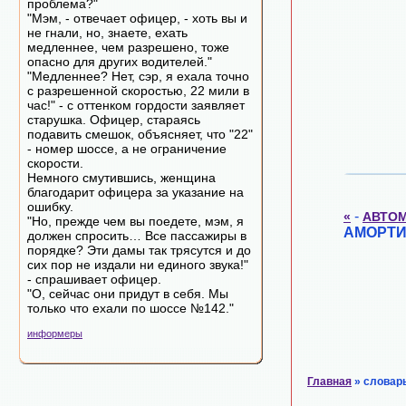
проблема?"
"Мэм, - отвечает офицер, - хоть вы и
не гнали, но, знаете, ехать
медленнее, чем разрешено, тоже
опасно для других водителей."
"Медленнее? Нет, сэр, я ехала точно
с разрешенной скоростью, 22 мили в
час!" - с оттенком гордости заявляет
старушка. Офицер, стараясь
подавить смешок, объясняет, что "22"
- номер шоссе, а не ограничение
скорости.
Немного смутившись, женщина
благодарит офицера за указание на
ошибку.
-
«
АВТО
"Но, прежде чем вы поедете, мэм, я
АМОРТ
должен спросить… Все пассажиры в
порядке? Эти дамы так трясутся и до
сих пор не издали ни единого звука!"
- спрашивает офицер.
"О, сейчас они придут в себя. Мы
только что ехали по шоссе №142."
информеры
Главная
» словар