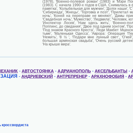
(1978), 'Военно-полевой роман' (1983) и 'Мэри По
(1983). С начала 1990-х годов в США. Снималась в 
памятка', 'Колыбельная для мужчин', 'Долги наши', 'Сте
'Сибириада', 'Жнецы', 'Торговка и поэт', 'Прилетал
ночь', 'Коней на переправе не меняют', 'Дамы при
'Свадебная ночь', 'Мужество', 'Людмила', 'Человек, к
'Инспектор Лосев', 'Нам здесь жить', 'Военно-по
Поппинс, до свидания', 'Двое под одним зонтом', 'Про
'Под знаком Красного Креста', 'Леди Макбет Мценско
тьме', 'Маленькая Одесса', 'Аврора: Операция 'Пер
'Нежить', '8 ½ ', 'Подари мне лунный свет', 'О’кей'
большая армянская свадьба', 'Очень русский детект
'На крыше мира'.
-
-
-
-
МЕХАНИК
АВТОСТОЯНКА
АДРИАНОПОЛЬ
АКСЕЛЬБАНТЫ
ИЗАЦИЯ
-
-
-
-
АНДРИЕВСКИЙ
АНТРЕПРЕНЕР
АРАХНОФОБИЯ
А
ь кроссвордиста