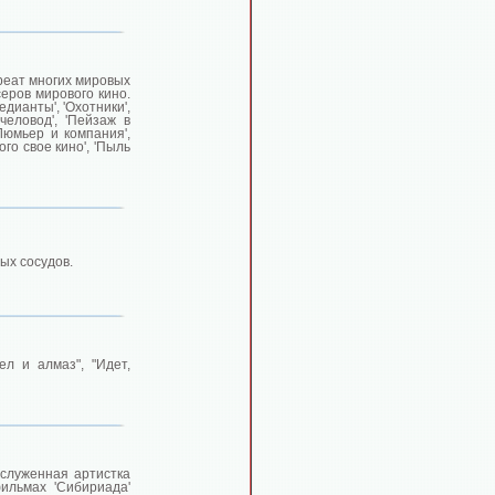
реат многих мировых
еров мирового кино.
едианты', 'Охотники',
человод', 'Пейзаж в
'Люмьер и компания',
ого свое кино', 'Пыль
ых сосудов.
ел и алмаз", "Идет,
аслуженная артистка
ильмах 'Сибириада'