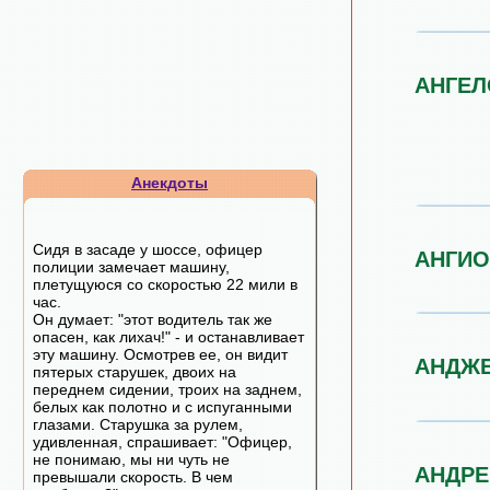
АНГЕЛ
Анекдоты
Сидя в засаде у шоссе, офицер
АНГИО
полиции замечает машину,
плетущуюся со скоростью 22 мили в
час.
Он думает: "этот водитель так же
опасен, как лихач!" - и останавливает
эту машину. Осмотрев ее, он видит
АНДЖ
пятерых старушек, двоих на
переднем сидении, троих на заднем,
белых как полотно и с испуганными
глазами. Старушка за рулем,
удивленная, спрашивает: "Офицер,
не понимаю, мы ни чуть не
АНДРЕ
превышали скорость. В чем