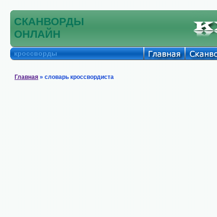
СКАНВОРДЫ
ОНЛАЙН
кроссворды
Главная
» словарь кроссвордиста