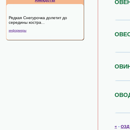
Анекдоты
ОВЕ
Редкая Снегурочка долетит до
середины костра...
информеры
ОВЕ
ОВИ
ОВО
-
«
ОЗД