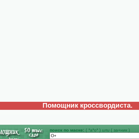
Помощник кроссвордиста.
поиск по маске:
( *а*о* )
или
( за+ник )