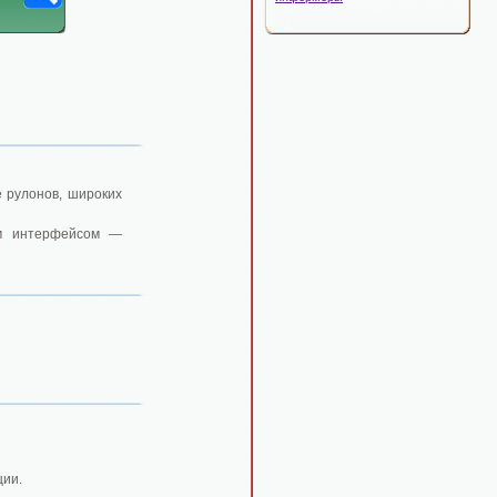
е рулонов, широких
им интерфейсом —
ции.