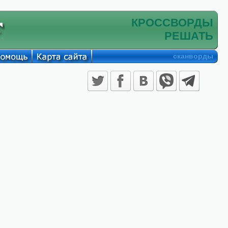
КРОССВОРДЫ
РЕШАТЬ
сканворды