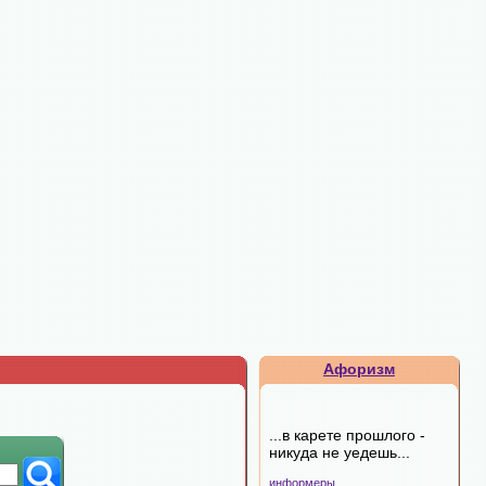
Афоризм
...в карете прошлого -
никуда не уедешь...
информеры