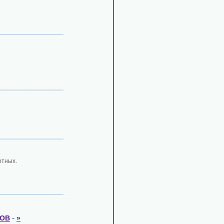
отных.
-
ОВ
»