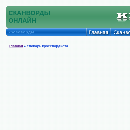
СКАНВОРДЫ
ОНЛАЙН
кроссворды
Главная
» словарь кроссвордиста