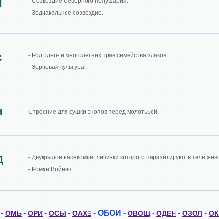
- Созвездие Северного полушария.
Н
- Зодиакальное созвездие.
- Род одно- и многолетних трав семейства злаков.
С
- Зерновая культура.
Н
Строение для сушки снопов перед молотьбой.
- Двукрылое насекомое, личинки которого паразитируют в теле жив
Д
- Роман Войнич.
-
-
-
-
-
ОБОИ
-
-
-
-
ОМЬ
ОРИ
ОСЫ
ОАХЕ
ОВОЩ
ОДЕН
ОЗОЛ
ОК