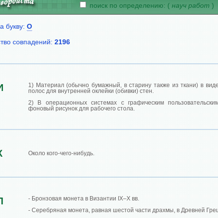
поиск по определению: (
науч работ
)
а букву:
О
тво совпадений:
2196
1) Материал (обычно бумажный, в старину также из ткани) в вид
И
полос для внутренней оклейки (обивки) стен.
2) В операционных системах с графическим пользовательск
фоновый рисунок для рабочего стола.
К
Около кого-чего-нибудь.
- Бронзовая монета в Византии IX–X вв.
Л
- Серебряная монета, равная шестой части драхмы, в Древней Гре