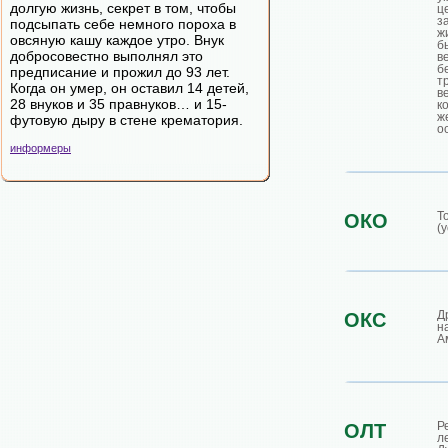
долгую жизнь, секрет в том, чтобы
ц
з
подсыпать себе немного пороха в
ж
овсяную кашу каждое утро. Внук
б
добросовестно выполнял это
в
б
предписание и прожил до 93 лет.
т
Когда он умер, он оставил 14 детей,
в
28 внуков и 35 правнуков… и 15-
к
ж
футовую дыру в стене крематория.
о
информеры
Т
ОКО
(у
Д
ОКС
н
А
Р
ОЛТ
л