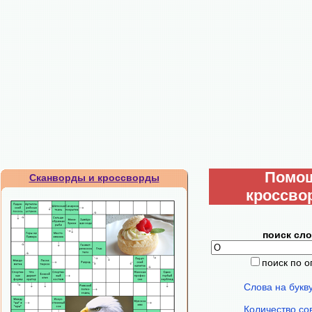
Помо
Сканворды и кроссворды
кроссво
поиск сло
поиск по 
Слова на букв
Количество со