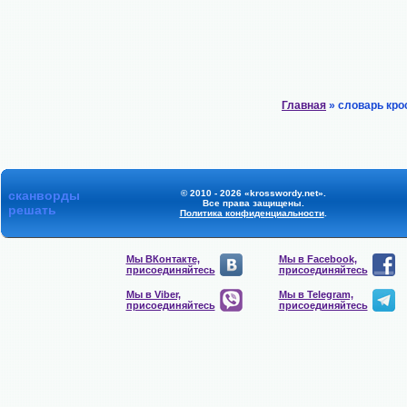
Главная
» словарь кро
сканворды
© 2010 - 2026 «krosswordy.net».
Все права защищены.
решать
Политика конфиденциальности
.
Мы ВКонтакте,
Мы в Facebook,
присоединяйтесь
присоединяйтесь
Мы в Viber,
Мы в Telegram,
присоединяйтесь
присоединяйтесь