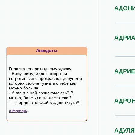
АДОН
АДРИ
Анекдоты
Гадалка говорит одному чуваку:
АДРИ
- Вижу, вижу, милок, скоро ты
встретишься с прекрасной девушкой,
которая захочет узнать о тебе как
можно больше!
- А где я с ней познакомлюсь? В
метро, баре или на дискотеке?..
АДРО
- ...в ординаторской мединститута!!!
информеры
АДУЛЯ