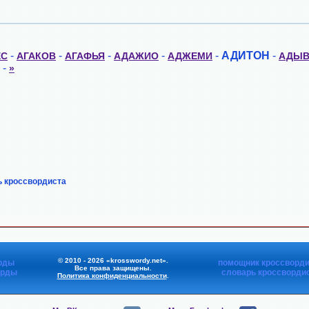
-
-
-
-
-
АДИТОН
-
ЕС
АГАКОВ
АГАФЬЯ
АДАЖИО
АДЖЕМИ
АДЫВ
-
»
ь кроссвордиста
© 2010 - 2026 «krosswordy.net».
рды
помощник кроссворди
Все права защищены.
орды
словарь кроссворди
Политика конфиденциальности
.