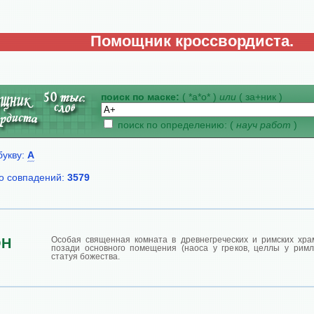
Помощник кроссвордиста.
поиск по маске:
( *а*о* )
или
( за+ник )
поиск по определению: (
науч работ
)
букву:
А
о совпадений:
3579
Особая священная комната в древнегреческих и римских хра
ОН
позади основного помещения (наоса у греков, целлы у римля
статуя божества.