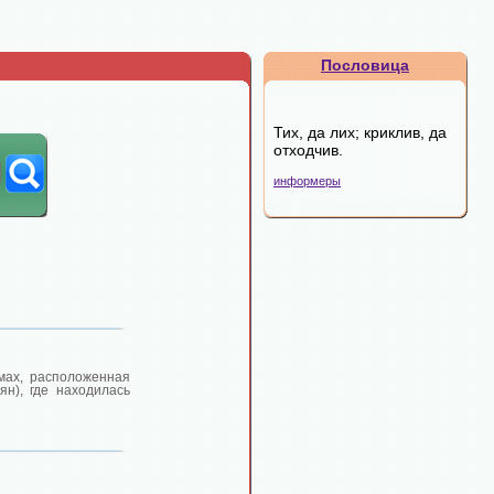
Пословица
Тих, да лих; криклив, да
отходчив.
информеры
мах, расположенная
н), где находилась