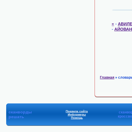
-
«
АВИЛ
-
АЙОВАН
Главная
» словар
сканворды
Правила сайта
сканво
Информеры
решать
кроссв
Помощь