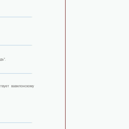
дь".
твует вавилонскому