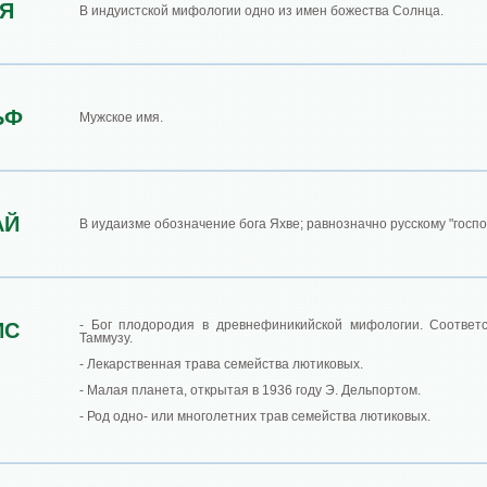
Я
В индуистской мифологии одно из имен божества Солнца.
ЬФ
Мужское имя.
АЙ
В иудаизме обозначение бога Яхве; равнозначно русскому "госпо
- Бог плодородия в древнефиникийской мифологии. Соответс
ИС
Таммузу.
- Лекарственная трава семейства лютиковых.
- Малая планета, открытая в 1936 году Э. Дельпортом.
- Род одно- или многолетних трав семейства лютиковых.