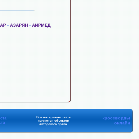
-
-
АР
АЗАРЯН
АИРМЕД
Все материалы сайта
кроссворды
ста
являются объектом
ста
онлайн
авторского права.