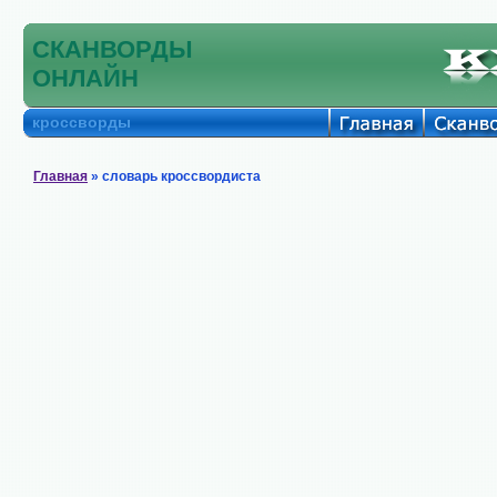
СКАНВОРДЫ
ОНЛАЙН
кроссворды
Главная
» словарь кроссвордиста