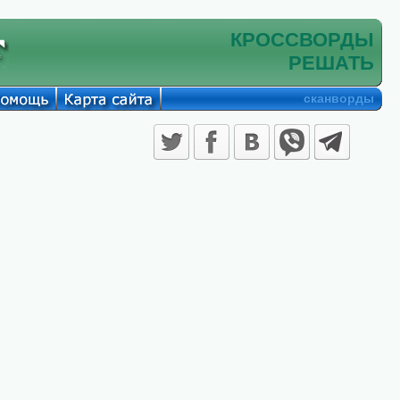
КРОССВОРДЫ
РЕШАТЬ
сканворды