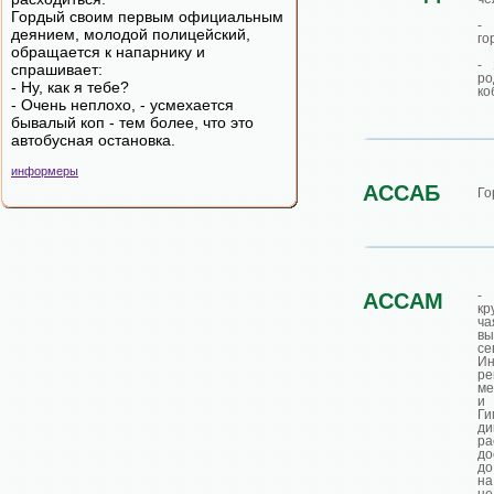
Гордый своим первым официальным
- 
деянием, молодой полицейский,
го
обращается к напарнику и
- 
спрашивает:
ро
- Ну, как я тебе?
ко
- Очень неплохо, - усмехается
бывалый коп - тем более, что это
автобусная остановка.
информеры
АССАБ
Го
-
АССАМ
кр
ча
вы
се
Ин
ре
ме
и
Г
д
р
до
до
на