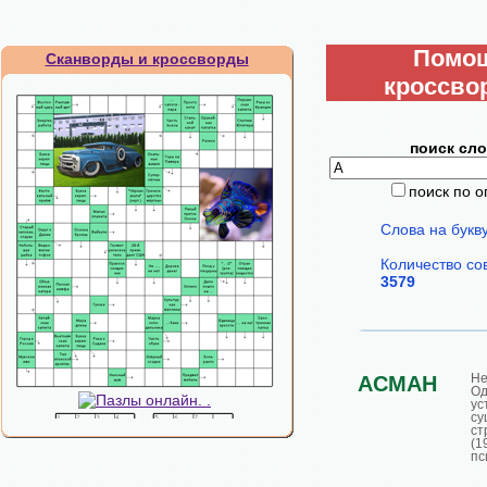
Помо
Сканворды и кроссворды
кроссво
поиск сло
поиск по 
Слова на букв
Количество со
3579
Не
АСМАН
О
ус
су
ст
(1
пс