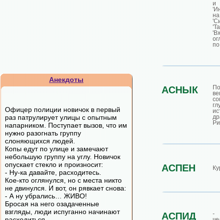
и 
'И
н
'С
'Т
'
ог
по
Анекдоты
По
АСНЫК
ве
с
гл
Офицер полиции новичок в первый
ис
раз патрулирует улицы с опытным
д
Ри
напарником. Поступает вызов, что им
нужно разогнать группу
слоняющихся людей.
Копы едут по улице и замечают
небольшую группу на углу. Новичок
опускает стекло и произносит:
АСПЕН
Ку
- Ну-ка давайте, расходитесь.
Кое-кто оглянулся, но с места никто
не двинулся. И вот, он рявкает снова:
- А ну убрались… ЖИВО!
Бросая на него озадаченные
взгляды, люди испуганно начинают
- 
АСПИД
расходиться.
че