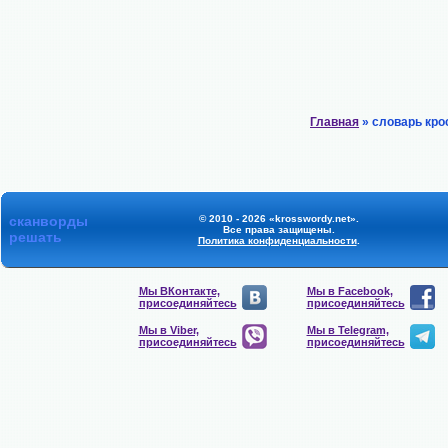
Главная
» словарь кро
сканворды
© 2010 - 2026 «krosswordy.net».
Все права защищены.
решать
Политика конфиденциальности
.
Мы ВКонтакте,
Мы в Facebook,
присоединяйтесь
присоединяйтесь
Мы в Viber,
Мы в Telegram,
присоединяйтесь
присоединяйтесь