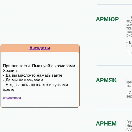
- 
АРМЮР
ви
ме
тк
так
рис
- 
нит
Анекдоты
- Ш
Пришли гости. Пьют чай с хозяевами.
Хозяин:
- Да вы масло-то намазывайте!
- 
АРМЯК
- Да мы намазываем.
кре
- Нет, вы накладываете и кусками
тол
жрете!
- С
ве
информеры
Г
АРНЕМ
Ни
ад