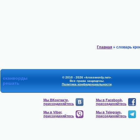
Главная
» словарь кро
сканворды
© 2010 - 2026 «krosswordy.net».
Все права защищены.
решать
Политика конфиденциальности
.
Мы ВКонтакте,
Мы в Facebook,
присоединяйтесь
присоединяйтесь
Мы в Viber,
Мы в Telegram,
присоединяйтесь
присоединяйтесь