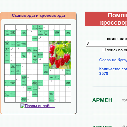
Помо
Сканворды и кроссворды
кроссво
поиск сло
поиск по 
Слова на букв
Количество со
3579
АРМЕН
Му
За