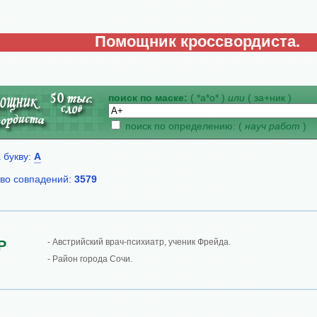
Помощник кроссвордиста.
поиск по маске:
( *а*о* )
или
( за+ник )
поиск по определению: (
науч работ
)
 букву:
А
во совпадений:
3579
- Австрийский врач-психиатр, ученик Фрейда.
Р
- Район города Сочи.