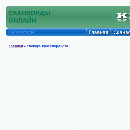
СКАНВОРДЫ
ОНЛАЙН
кроссворды
Главная
» словарь кроссвордиста