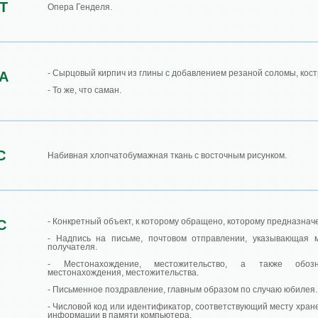
Т
Опера Генделя.
- Сырцовый кирпич из глины с добавлением резаной соломы, кост
А
- То же, что саман.
С
Набивная хлопчатобумажная ткань с восточным рисунком.
- Конкретный объект, к которому обращено, которому предназнач
С
- Надпись на письме, почтовом отправлении, указывающая 
получателя.
- Местонахождение, местожительство, а также обозн
местонахождения, местожительства.
- Письменное поздравление, главным образом по случаю юбилея.
- Числовой код или идентификатор, соответствующий месту хран
информации в памяти компьютера.