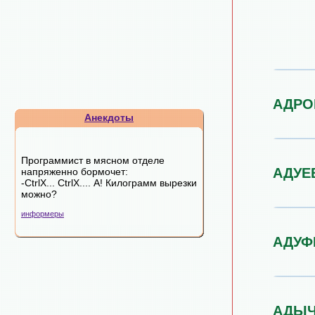
АДРО
Анекдоты
Программист в мясном отделе
АДУЕ
напряженно бормочет:
-CtrlX... CtrlX.... А! Килограмм вырезки
можно?
информеры
АДУФ
АДЫ