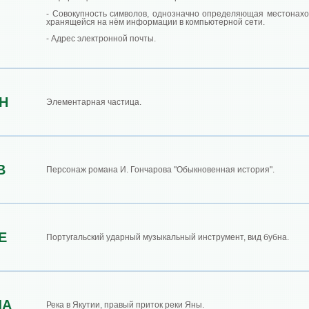
- Совокупность символов, однозначно определяющая местонах
хранящейся на нём информации в компьютерной сети.
- Адрес электронной почты.
Н
Элементарная частица.
В
Персонаж романа И. Гончарова "Обыкновенная история".
Е
Португальский ударный музыкальный инструмент, вид бубна.
ЧА
Река в Якутии, правый приток реки Яны.