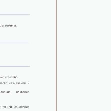
ры, мякины.
ено что-либо.
место назначения и
ачение, название
ения или назначения