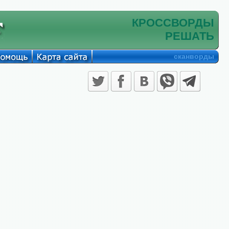
КРОССВОРДЫ
РЕШАТЬ
сканворды