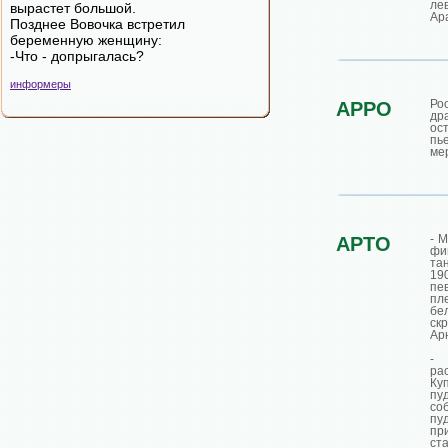
ле
вырастет большой.
Ар
Позднее Вовочка встретил
беременную женщину:
-Что - допрыгалась?
информеры
Ро
АРРО
др
ос
пь
мер
- М
АРТО
фи­
та­
19
пе
пл
бе
ск
Ар
-
ра
Ку
пу
со
пу
пр
ст