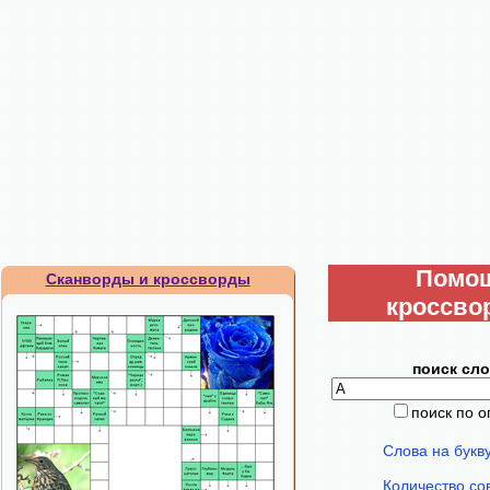
Помо
Сканворды и кроссворды
кроссво
поиск сло
поиск по 
Слова на букв
Количество со