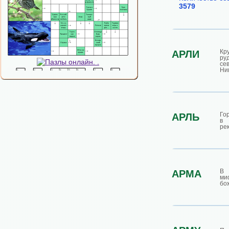
3579
Кр
АРЛИ
ру
се
Ни
Го
АРЛЬ
в 
рек
В
АРМА
ми
бо