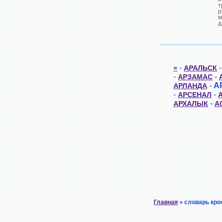
т
р
м
д
-
«
АРАЛЬСК
-
-
АРЗАМАС
-
А
АРЛАНДА
-
-
АРСЕНАЛ
-
АРХАЛЫК
А
Главная
» словарь кро