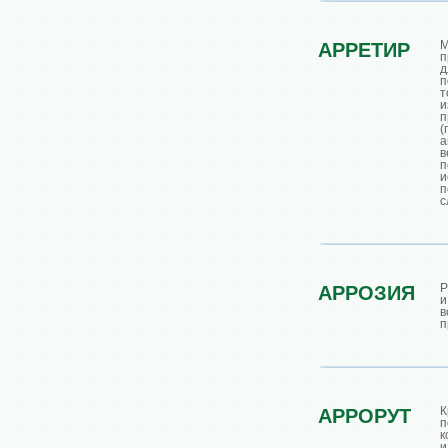
М
АРРЕТИР
п
д
п
т
и
п
(
а
п
с
Р
АРРОЗИЯ
в
п
К
АРРОРУТ
к