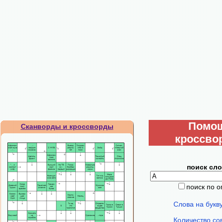
Помо
Сканворды и кроссворды
кроссво
поиск сло
поиск по 
Слова на букв
Количество со