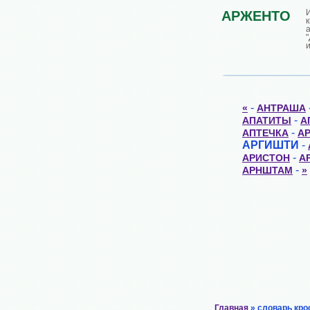
АРЖЕНТО
и
-
«
АНТРАША
-
АПАТИТЫ
А
-
АПТЕЧКА
А
АРГИШТИ
-
-
АРИСТОН
А
-
АРНШТАМ
»
Главная
» словарь кро