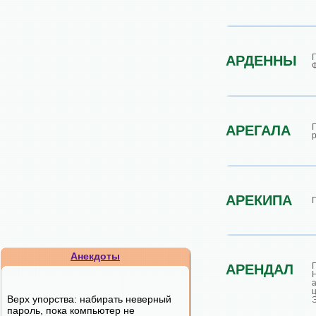
АРДЕННЫ
АРЕГАЛА
АРЕКИПА
Г
Анекдоты
АРЕНДАЛ
Верх упорства: набирать неверный
Э
пароль, пока компьютер не