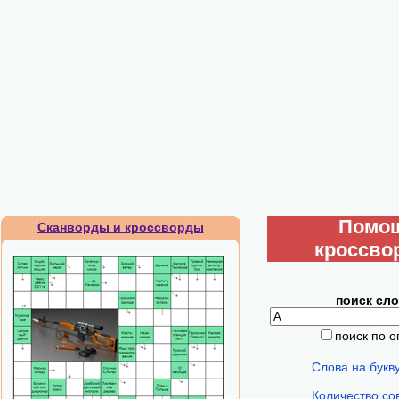
Помо
Сканворды и кроссворды
кроссво
поиск сло
поиск по 
Слова на букв
Количество со