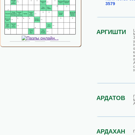
3579
АРГИШТИ
г
г
АРДАТОВ
АРДАХАН
Г