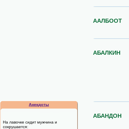
ААЛБООТ
АБАЛКИН
Анекдоты
АБАНДОН
На лавочке сидит мужчина и
сокpушается: