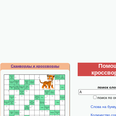
Помо
Сканворды и кроссворды
кроссво
поиск сло
поиск по 
Слова на букв
Количество со