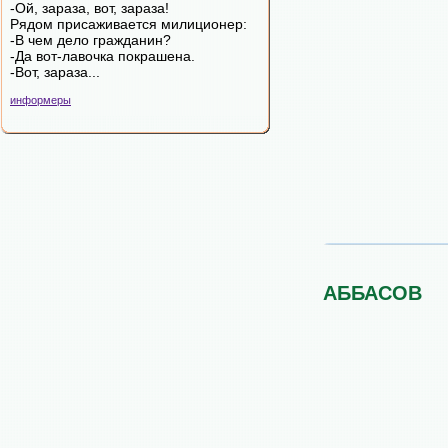
-Ой, зараза, вот, зараза!
Рядом пpисаживается милиционеp:
-В чем дело гpажданин?
-Да вот-лавочка покpашена.
-Вот, зараза...
информеры
АББАСОВ