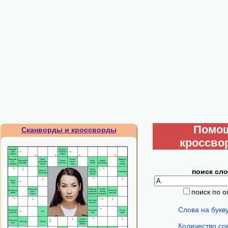
Помо
Сканворды и кроссворды
кроссво
поиск сло
поиск по 
Слова на букв
Количество со