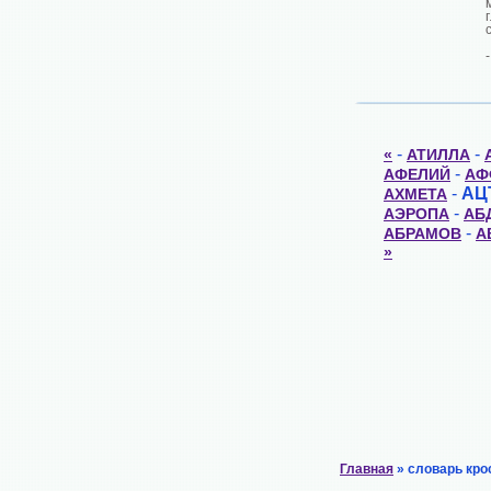
-
-
«
АТИЛЛА
-
АФЕЛИЙ
АФ
-
АЦ
АХМЕТА
-
АЭРОПА
АБ
-
АБРАМОВ
А
»
Главная
» словарь кро