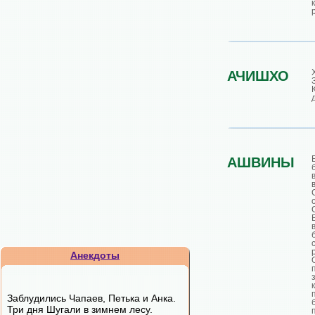
АЧИШХО
АШВИНЫ
Анекдоты
Заблудились Чапаев, Петька и Анка.
Три дня Шугали в зимнем лесу.