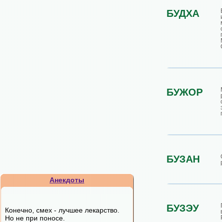
БУДХА
БУЖОР
БУЗАН
Анекдоты
БУЗЭУ
Конечно, смех - лучшее лекарство.
Но не при поносе.