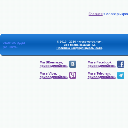
Главная
» словарь кро
сканворды
© 2010 - 2026 «krosswordy.net».
Все права защищены.
решать
Политика конфиденциальности
.
Мы ВКонтакте,
Мы в Facebook,
присоединяйтесь
присоединяйтесь
Мы в Viber,
Мы в Telegram,
присоединяйтесь
присоединяйтесь