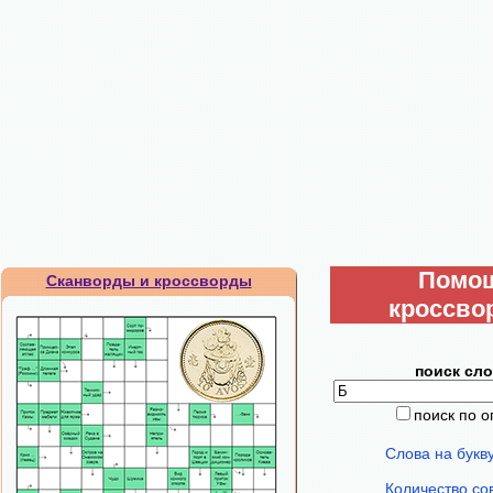
Помо
Сканворды и кроссворды
кроссво
поиск сло
поиск по 
Слова на букв
Количество со