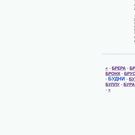
-
-
«
БРЕРА
Б
-
БРОНХ
БРУ
-
БУДНИ
-
БУ
-
БУЛЛУ
БУРА
-
»