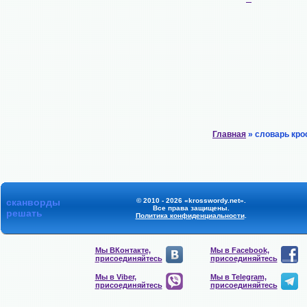
Главная
» словарь кро
сканворды
© 2010 - 2026 «krosswordy.net».
Все права защищены.
решать
Политика конфиденциальности
.
Мы ВКонтакте,
Мы в Facebook,
присоединяйтесь
присоединяйтесь
Мы в Viber,
Мы в Telegram,
присоединяйтесь
присоединяйтесь