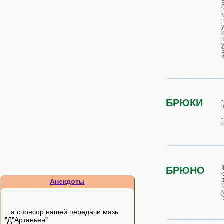
БРЮКИ
БРЮНО
Анекдоты
...а спонсор нашей передачи мазь
"Д"Артаньян"