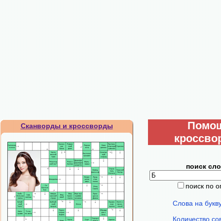
Помо
Сканворды и кроссворды
кроссво
поиск сло
поиск по 
Слова на букв
Количество со